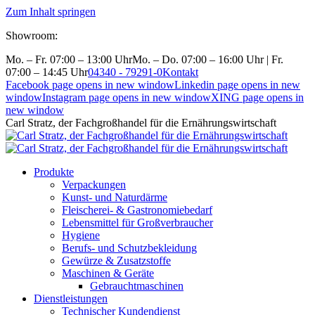
Zum Inhalt springen
Showroom:
Mo. – Fr. 07:00 – 13:00 Uhr
Mo. – Do. 07:00 – 16:00 Uhr | Fr.
07:00 – 14:45 Uhr
04340 - 79291-0
Kontakt
Facebook page opens in new window
Linkedin page opens in new
window
Instagram page opens in new window
XING page opens in
new window
Carl Stratz, der Fachgroßhandel für die Ernährungswirtschaft
Produkte
Verpackungen
Kunst- und Naturdärme
Fleischerei- & Gastronomiebedarf
Lebensmittel für Großverbraucher
Hygiene
Berufs- und Schutzbekleidung
Gewürze & Zusatzstoffe
Maschinen & Geräte
Gebrauchtmaschinen
Dienstleistungen
Technischer Kundendienst