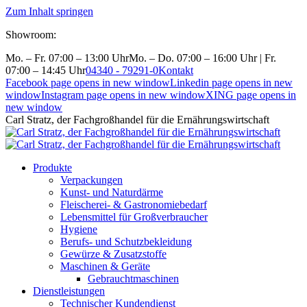
Zum Inhalt springen
Showroom:
Mo. – Fr. 07:00 – 13:00 Uhr
Mo. – Do. 07:00 – 16:00 Uhr | Fr.
07:00 – 14:45 Uhr
04340 - 79291-0
Kontakt
Facebook page opens in new window
Linkedin page opens in new
window
Instagram page opens in new window
XING page opens in
new window
Carl Stratz, der Fachgroßhandel für die Ernährungswirtschaft
Produkte
Verpackungen
Kunst- und Naturdärme
Fleischerei- & Gastronomiebedarf
Lebensmittel für Großverbraucher
Hygiene
Berufs- und Schutzbekleidung
Gewürze & Zusatzstoffe
Maschinen & Geräte
Gebrauchtmaschinen
Dienstleistungen
Technischer Kundendienst