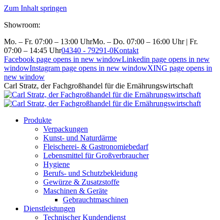
Zum Inhalt springen
Showroom:
Mo. – Fr. 07:00 – 13:00 Uhr
Mo. – Do. 07:00 – 16:00 Uhr | Fr.
07:00 – 14:45 Uhr
04340 - 79291-0
Kontakt
Facebook page opens in new window
Linkedin page opens in new
window
Instagram page opens in new window
XING page opens in
new window
Carl Stratz, der Fachgroßhandel für die Ernährungswirtschaft
Produkte
Verpackungen
Kunst- und Naturdärme
Fleischerei- & Gastronomiebedarf
Lebensmittel für Großverbraucher
Hygiene
Berufs- und Schutzbekleidung
Gewürze & Zusatzstoffe
Maschinen & Geräte
Gebrauchtmaschinen
Dienstleistungen
Technischer Kundendienst