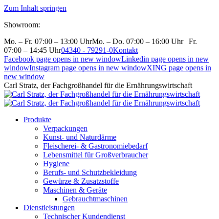
Zum Inhalt springen
Showroom:
Mo. – Fr. 07:00 – 13:00 Uhr
Mo. – Do. 07:00 – 16:00 Uhr | Fr.
07:00 – 14:45 Uhr
04340 - 79291-0
Kontakt
Facebook page opens in new window
Linkedin page opens in new
window
Instagram page opens in new window
XING page opens in
new window
Carl Stratz, der Fachgroßhandel für die Ernährungswirtschaft
Produkte
Verpackungen
Kunst- und Naturdärme
Fleischerei- & Gastronomiebedarf
Lebensmittel für Großverbraucher
Hygiene
Berufs- und Schutzbekleidung
Gewürze & Zusatzstoffe
Maschinen & Geräte
Gebrauchtmaschinen
Dienstleistungen
Technischer Kundendienst